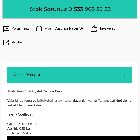
Stok Sorunuz 0 533 963 39 33
Yorum Yaz
Fiyatı Düşünce Haber Ver
Tavsiye Et
Paylaş
Ürün Bilgisi
Thule Temiz/Kirli Kıyafet Çantası Beyaz
Valiz içinde temiz ve kirli giysilerinizi ayrı tutan dayanıklı, yarı şeffaf ambalaj küpüyle her
yolculukta düzenli kalın.
Teknik Özellikler:
Ölçüle: 34x24x15 cm
Ağırlık: 0,18 kg
Metaryal: Nylon