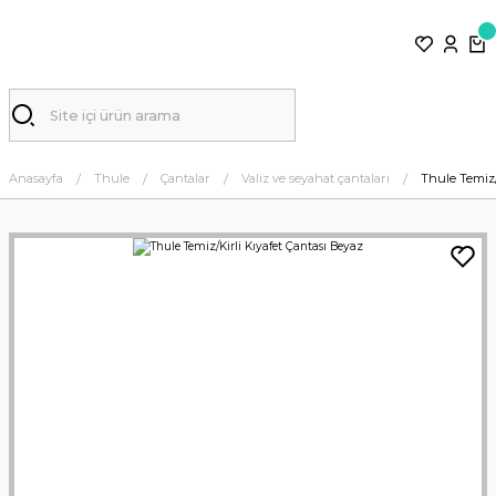
Anasayfa
Thule
Çantalar
Valiz ve seyahat çantaları
Thule Temiz/