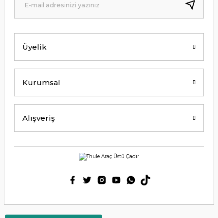
Kolay erişilebilir bir site.
Y... K... | 21/09/2024
Üyelik
Kesinlikle Hem Ürünü hem de firmayı
tavsiye ederim. Gayet ilgili ve
açıklayıcı bir şekilde benimle
ilgilendiler. Çok Çok Teşekkür ederim.
Kurumsal
Ali Bal | 06/06/2024
Teşekkürler ilgi alaka süper.
Alışveriş
M... M... | 25/05/2024
Thetford tuvalet kimyasalını başka
ürün kullanmış biri olarak tek
geçerim. Bu siteden ilk kez alışveriş
yaptım. Çok memnun kaldım. 3. gün
sabah ürün elime ulaştı. Teşekkür
ederim.
Ülkü Meriç | 15/01/2024