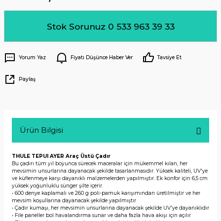
Stok Sorunuz 0 533 963 39 33
Yorum Yaz
Fiyatı Düşünce Haber Ver
Tavsiye Et
Paylaş
Ürün Bilgisi
THULE TEPUI AYER Araç Üstü Çadır
Bu çadırı tüm yıl boyunca sürecek maceralar için mükemmel kılan, her
mevsimin unsurlarına dayanacak şekilde tasarlanmasıdır. Yüksek kaliteli, UV'ye
ve küflenmeye karşı dayanıklı malzemelerden yapılmıştır. Ek konfor için 6,5 cm
yüksek yoğunluklu sünger şilte içerir.
• 600 denye kaplamalı ve 260 g poli-pamuk karışımından üretilmiştir ve her
mevsim koşullarına dayanacak şekilde yapılmıştır
• Çadır kumaşı, her mevsimin unsurlarına dayanacak şekilde UV'ye dayanıklıdır
• File paneller bol havalandırma sunar ve daha fazla hava akışı için açılır