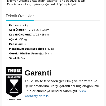
• Ekipman ve kamp aksesuarlarını saklamak için dört büyük iç cep
• Daha fazla konfor için yüksek yoğunluklu köpük şilte içerir
Teknik Özellikler
Kapasite:
2 kişi
Açık Ölçüler :
214 x 122 x 92 cm
Kapalı Ölçüler:
107 x 122 x 28 cm
Ağırlık:
45,5 kg
Renk:
Pus Gri
Maksimum Yük Kapasitesi:
182 kg
Gerekli Min Bar Uzunluğu:
64 cm
Sineklik:
Var
Garanti
Thule, kalite testinden geçirilmiş ve malzeme ve
işçilik hatalarına karşı garanti edilmiş olağanüstü
ürünler sunmaya kendini adamıştır.
View
warranty details