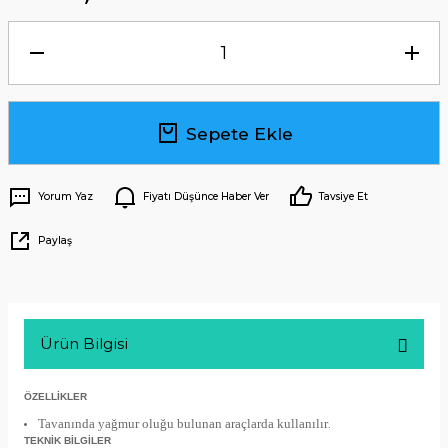
Sepete Ekle
Yorum Yaz
Fiyatı Düşünce Haber Ver
Tavsiye Et
Paylaş
Ürün Bilgisi
ÖZELLİKLER
Tavanında yağmur oluğu bulunan araçlarda kullanılır
.
TEKNİK BİLGİLER