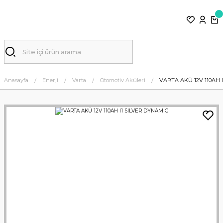
Anasayfa
Enerji
Varta
Otomotiv Aküleri
VARTA AKÜ 12V 110AH 