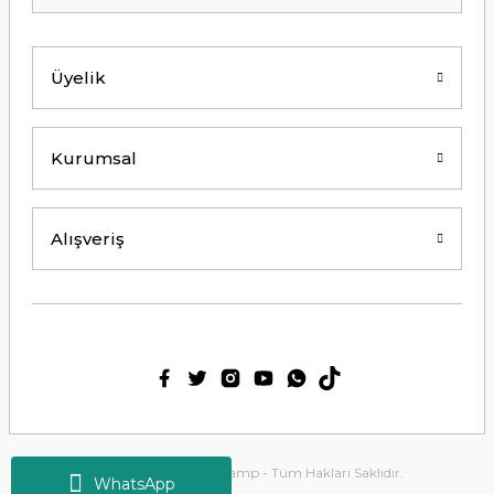
Kolay erişilebilir bir site.
Y... K... | 21/09/2024
Üyelik
Kesinlikle Hem Ürünü hem de firmayı
tavsiye ederim. Gayet ilgili ve
açıklayıcı bir şekilde benimle
ilgilendiler. Çok Çok Teşekkür ederim.
Kurumsal
Ali Bal | 06/06/2024
Teşekkürler ilgi alaka süper.
Alışveriş
M... M... | 25/05/2024
Thetford tuvalet kimyasalını başka
ürün kullanmış biri olarak tek
geçerim. Bu siteden ilk kez alışveriş
yaptım. Çok memnun kaldım. 3. gün
sabah ürün elime ulaştı. Teşekkür
ederim.
Ülkü Meriç | 15/01/2024
2025 Copyright Tirolcamp - Tüm Hakları Saklıdır.
WhatsApp