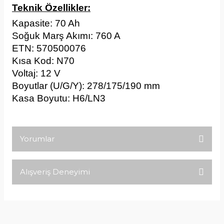
Teknik Özellikler:
Kapasite: 70 Ah
Soğuk Marş Akımı: 760 A
ETN: 
570500076
Kısa Kod: N70
Voltaj: 12 V
Boyutlar (U/G/Y): 
278/175/190
 mm
Kasa Boyutu: 
H6/LN3
Yorumlar
Alışveriş Deneyimi
Bu ürüne ilk yorumu siz yapın!
Tirolcamp sitesinde aradığınız
ürünleri rahatça bulabilirsiniz .
Yorum Yaz
Görseller anlaşılır şekilde fiyatları
uygun çeşitleri çok. Ürünü itinalı bir