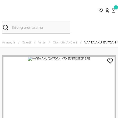
Anasayfa
Enerji
Varta
Otomotiv Aküleri
VARTA AKÜ 12V 70AH 