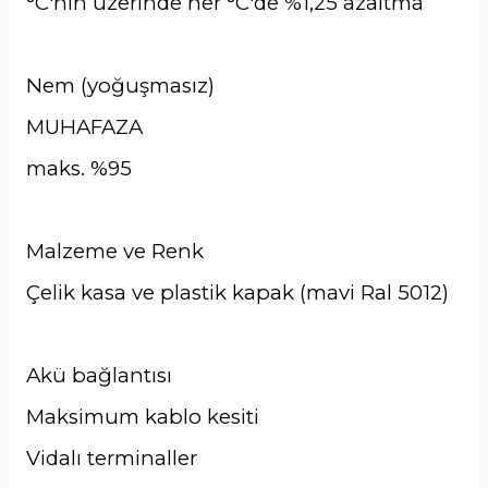
°C'nin üzerinde her °C'de %1,25 azaltma
Nem (yoğuşmasız)
MUHAFAZA
maks. %95
Malzeme ve Renk
Çelik kasa ve plastik kapak (mavi Ral 5012)
Akü bağlantısı
Maksimum kablo kesiti
Vidalı terminaller