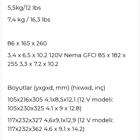
5,5kg/12 lbs
7,4 kg / 16,3 lbs
86 x 165 x 260
3.4 x 6.5 x 10.2 120V Nema GFCI 85 x 182 x
255 3,3 x 7.2 x 10.2
Boyutlar (yxgxd, mm) (hxwxd, inç)
105x216x305 4,1x8,5x12,1 (12 V modeli:
105x230x325 4.1 x 9 x 12.8)
117x232x327 4,6x9,1x12,9 (12 V modeli:
117x232x362 4.6 x 9.1 x 14.2)