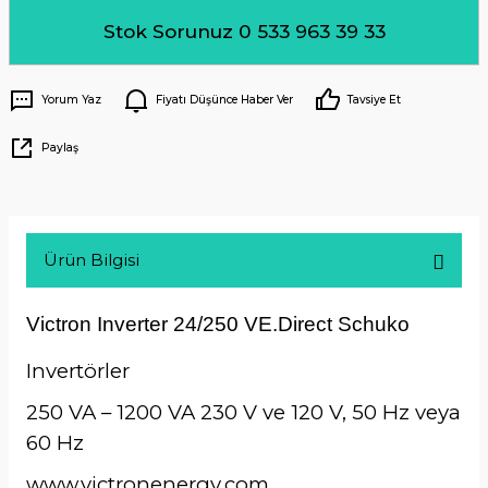
Stok Sorunuz 0 533 963 39 33
Yorum Yaz
Fiyatı Düşünce Haber Ver
Tavsiye Et
Paylaş
Ürün Bilgisi
Victron Inverter 24/250 VE.Direct Schuko
Invertörler
250 VA – 1200 VA 230 V ve 120 V, 50 Hz veya
60 Hz
www.victronenergy.com