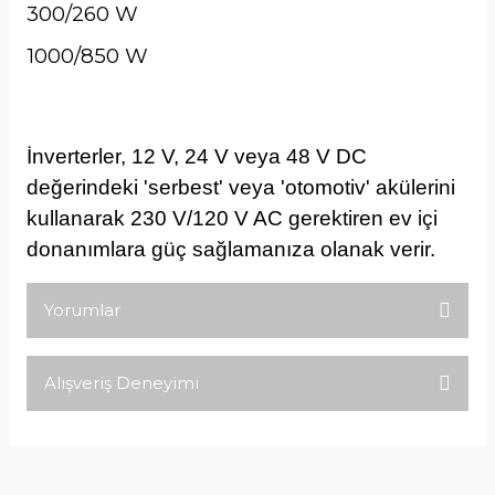
300/260 W
1000/850 W
İnverterler, 12 V, 24 V veya 48 V DC
değerindeki 'serbest' veya 'otomotiv' akülerini
kullanarak 230 V/120 V AC gerektiren ev içi
donanımlara güç sağlamanıza olanak verir.
Yorumlar
Alışveriş Deneyimi
Bu ürüne ilk yorumu siz yapın!
Tirolcamp sitesinde aradığınız
ürünleri rahatça bulabilirsiniz .
Yorum Yaz
Görseller anlaşılır şekilde fiyatları
uygun çeşitleri çok. Ürünü itinalı bir