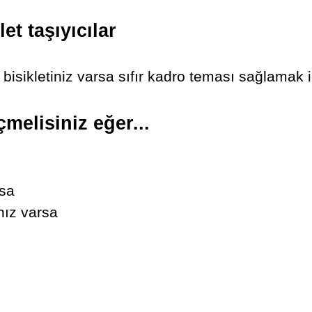
et taşıyıcılar
 bisikletiniz varsa sıfır kadro teması sağlamak iç
çmelisiniz eğer...
rsa
nız varsa