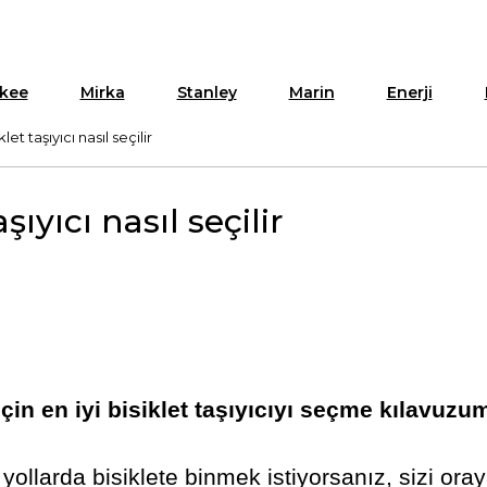
kee
Mirka
Stanley
Marin
Enerji
let taşıyıcı nasıl seçilir
şıyıcı nasıl seçilir
ri için en iyi bisiklet taşıyıcıyı seçme kılavu
larda bisiklete binmek istiyorsanız, sizi oraya 