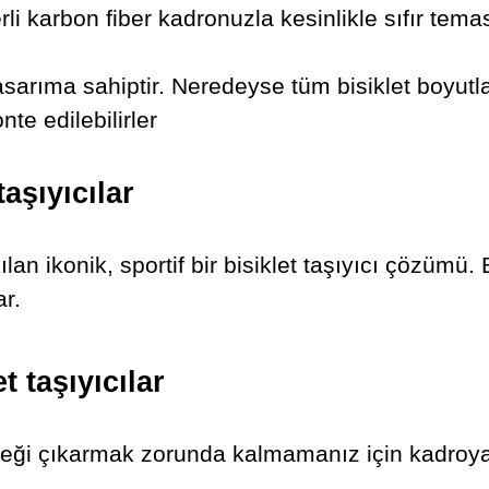
erli karbon fiber kadronuzla kesinlikle sıfır tem
 tasarıma sahiptir. Neredeyse tüm bisiklet boyutl
te edilebilirler
aşıyıcılar
lan ikonik, sportif bir bisiklet taşıyıcı çözümü.
ar.
 taşıyıcılar
erleği çıkarmak zorunda kalmamanız için kadroya 