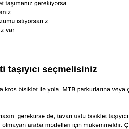
klet taşımanız gerekiyorsa
sanız
özümü istiyorsanız
ız var
i taşıyıcı seçmelisiniz
ya kros bisiklet ile yola, MTB parkurlarına veya ç
masını gerektirse de, tavan üstü bisiklet taşıy
i olmayan araba modelleri için mükemmeldir. Ça