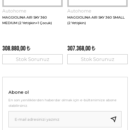
Autohome
Autohome
MAGGIOLINA AIR SKY 360
MAGGIOLINA AIR SKY 360 SMALL
MEDIUM (2 Yetişkin+1 Çocuk)
(2 Yetişkin)
308.880,00 ₺
307.368,00 ₺
Stok Sorunuz
Stok Sorunuz
Abone ol
En son yeniliklerden haberdar olmak için e-bültenimize abone
olabilirsiniz.