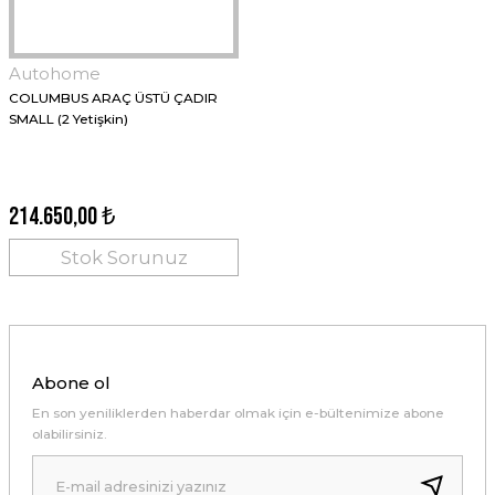
Autohome
COLUMBUS ARAÇ ÜSTÜ ÇADIR
SMALL (2 Yetişkin)
214.650,00 ₺
Stok Sorunuz
Abone ol
En son yeniliklerden haberdar olmak için e-bültenimize abone
olabilirsiniz.