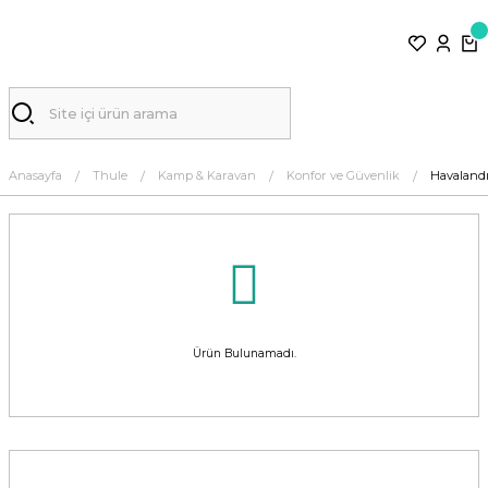
Anasayfa
Thule
Kamp & Karavan
Konfor ve Güvenlik
Havaland
Ürün Bulunamadı.