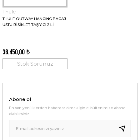
Thule
THULE OUTWAY HANGING BAGAJ
ÜSTÜ BİSİKLET TAŞIYICI 2 Lİ
36.450,00 ₺
Stok Sorunuz
Abone ol
En son yeniliklerden haberdar olmak için e-bültenimize abone
olabilirsiniz.