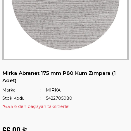
Mirka Abranet 175 mm P80 Kum Zımpara (1
Adet)
Marka
MIRKA
Stok Kodu
5422705080
*6,95 ₺ den başlayan taksitlerle!