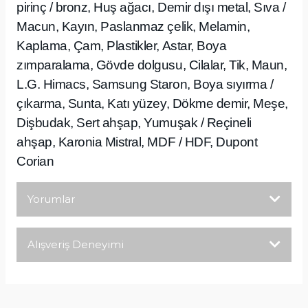
pirinç / bronz, Huş ağacı, Demir dışı metal, Sıva /
Macun, Kayın, Paslanmaz çelik, Melamin,
Kaplama, Çam, Plastikler, Astar, Boya
zımparalama, Gövde dolgusu, Cilalar, Tik, Maun,
L.G. Himacs, Samsung Staron, Boya sıyırma /
çıkarma, Sunta, Katı yüzey, Dökme demir, Meşe,
Dişbudak, Sert ahşap, Yumuşak / Reçineli
ahşap, Karonia Mistral, MDF / HDF, Dupont
Corian
Yorumlar
Alışveriş Deneyimi
Bu ürüne ilk yorumu siz yapın!
Tirolcamp sitesinde aradığınız
ürünleri rahatça bulabilirsiniz .
Yorum Yaz
Görseller anlaşılır şekilde fiyatları