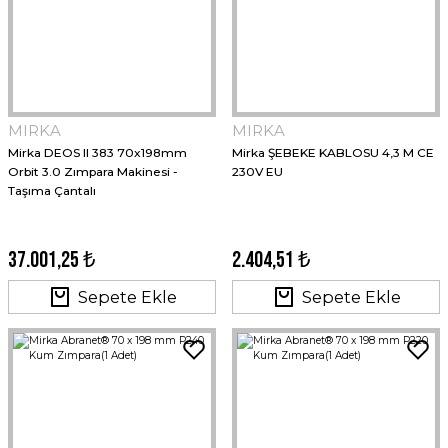
MIRKA
MIRKA
Mirka DEOS II 383 70x198mm
Mirka ŞEBEKE KABLOSU 4,3 M CE
Orbit 3.0 Zımpara Makinesi -
230V EU
Taşıma Çantalı
37.001,25 ₺
2.404,51 ₺
Sepete Ekle
Sepete Ekle