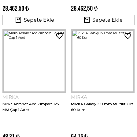
28.462,50 ₺
28.462,50 ₺
Sepete Ekle
Sepete Ekle
MIRKA
MIRKA
Mirka Abranet Ace Zımpara 125
MIRKA Galaxy 150 mm Multifit Cırt
MM Çap 1 Adet
60 Kum
48,31 ₺
64,15 ₺