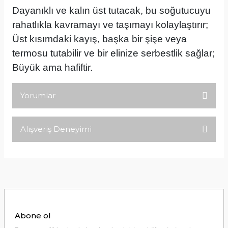
Dayanıklı ve kalın üst tutacak, bu soğutucuyu
rahatlıkla kavramayı ve taşımayı kolaylaştırır;
Üst kısımdaki kayış, başka bir şişe veya
termosu tutabilir ve bir elinize serbestlik sağlar;
Büyük ama hafiftir.
Yorumlar
Alışveriş Deneyimi
Bu ürüne ilk yorumu siz yapın!
Tirolcamp sitesinde aradığınız
ürünleri rahatça bulabilirsiniz .
Yorum Yaz
Görseller anlaşılır şekilde fiyatları
uygun çeşitleri çok. Ürünü itinalı bir
şekilde gönderiyorlar.
M... K... | 24/12/2025
Abone ol
Hiç sıkıntı çekmedim, hızlı bir şekilde