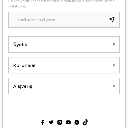
En son yeniliklerden haberdar olmak için e-bültenimize abone
ulaştı.
olabilirsiniz.
B... A... | 24/12/2024
Kolay erişilebilir bir site.
Y... K... | 21/09/2024
Üyelik
Kesinlikle Hem Ürünü hem de firmayı
tavsiye ederim. Gayet ilgili ve
açıklayıcı bir şekilde benimle
ilgilendiler. Çok Çok Teşekkür ederim.
Kurumsal
Ali Bal | 06/06/2024
Teşekkürler ilgi alaka süper.
Alışveriş
M... M... | 25/05/2024
Thetford tuvalet kimyasalını başka
ürün kullanmış biri olarak tek
geçerim. Bu siteden ilk kez alışveriş
yaptım. Çok memnun kaldım. 3. gün
sabah ürün elime ulaştı. Teşekkür