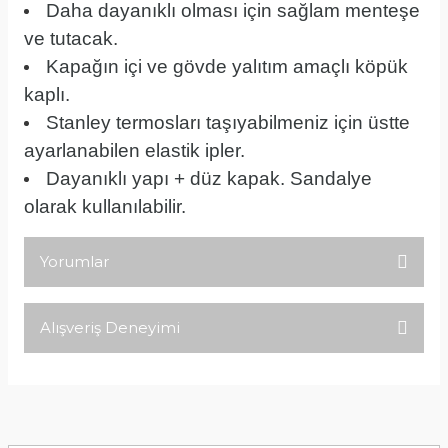
Daha dayanıklı olması için sağlam menteşe
ve tutacak.
Kapağın içi ve gövde yalıtım amaçlı köpük
kaplı.
Stanley termosları taşıyabilmeniz için üstte
ayarlanabilen elastik ipler.
Dayanıklı yapı + düz kapak. Sandalye
olarak kullanılabilir.
Yorumlar
Alışveriş Deneyimi
Bu ürüne ilk yorumu siz yapın!
Tirolcamp sitesinde aradığınız
ürünleri rahatça bulabilirsiniz .
Yorum Yaz
Görseller anlaşılır şekilde fiyatları
uygun çeşitleri çok. Ürünü itinalı bir
şekilde gönderiyorlar.