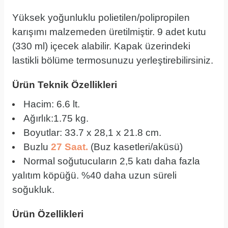
Yüksek yoğunluklu polietilen/polipropilen
karışımı malzemeden üretilmiştir. 9 adet kutu
(330 ml) içecek alabilir. Kapak üzerindeki
lastikli bölüme termosunuzu yerleştirebilirsiniz.
Ürün Teknik Özellikleri
Hacim: 6.6 lt.
Ağırlık:1.75 kg.
Boyutlar: 33.7 x 28,1 x 21.8 cm.
Buzlu
27 Saat.
(Buz kasetleri/aküsü)
Normal soğutucuların 2,5 katı daha fazla
yalıtım köpüğü. %40 daha uzun süreli
soğukluk.
Ürün Özellikleri